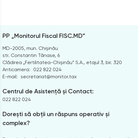
PP „Monitorul Fiscal FISC.MD”
MD-2005, mun. Chișinău
str. Constantin Tănase, 6
Clădirea „Fertilitatea-Chișinău” S.A., etajul 3, bir. 320
Anticamera:
022 822 024
E-mail:
secretariat@monitor.tax
Centrul de Asistență și Contact:
022 822 024
Dorești să obții un răspuns operativ și
complex?