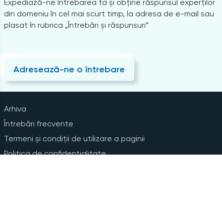
Expediază-ne întrebarea ta și obține răspunsul experților
din domeniu în cel mai scurt timp, la adresa de e-mail sau
plasat în rubrica „Întrebări și răspunsuri”
Adresează-ne o întrebare
Arhiva
Întrebări frecvente
Termeni și condiții de utilizare a paginii
Politica de confidențialitate
Instrucțiuni pentru ștergerea contului
Abonare la Newsline