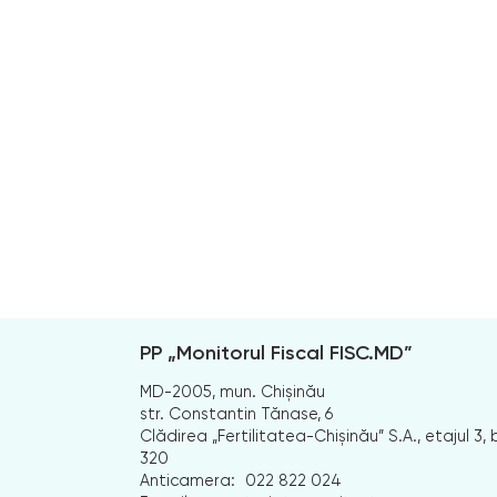
PP „Monitorul Fiscal FISC.MD”
MD-2005, mun. Chișinău
str. Constantin Tănase, 6
Clădirea „Fertilitatea-Chișinău” S.A., etajul 3, b
320
Anticamera:
022 822 024