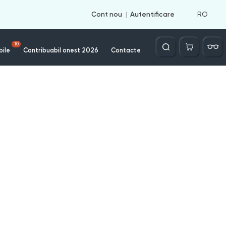
RO
Cont nou
Autentificare
Căutare
10
bile
Contribuabil onest 2026
Contacte