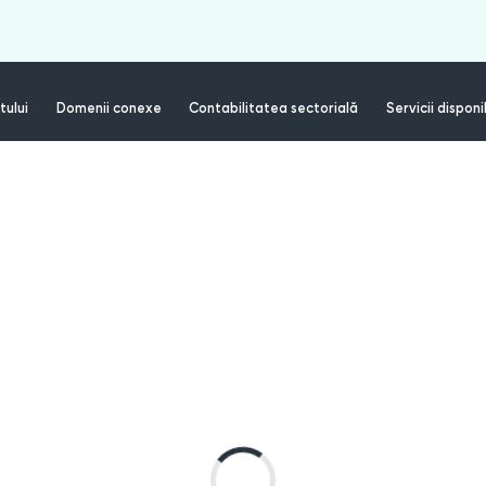
tului
Domenii conexe
Contabilitatea sectorială
Servicii disponi