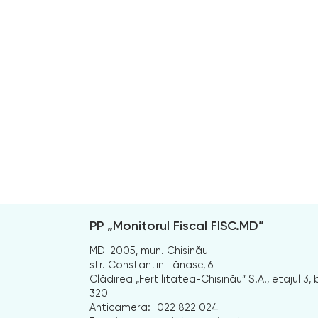
PP „Monitorul Fiscal FISC.MD”
MD-2005, mun. Chișinău
str. Constantin Tănase, 6
Clădirea „Fertilitatea-Chișinău” S.A., etajul 3, b
320
Anticamera:
022 822 024