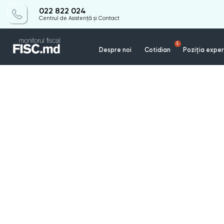
022 822 024
Centrul de Asistență și Contact
5
Despre noi
Cotidian
Poziția exper