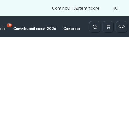
RO
Cont nou
Autentificare
Căutare
10
bile
Contribuabil onest 2026
Contacte