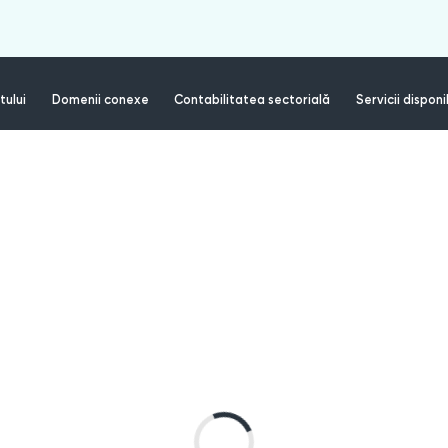
tului
Domenii conexe
Contabilitatea sectorială
Servicii disponi