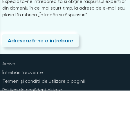
Expediază-ne întrebarea ta și obține răspunsul experților
din domeniu în cel mai scurt timp, la adresa de e-mail sau
plasat în rubrica „Întrebări și răspunsuri”
Adresează-ne o întrebare
Arhiva
Întrebări frecvente
Termeni și condiții de utilizare a paginii
Politica de confidențialitate
Instrucțiuni pentru ștergerea contului
Abonare la Newsline