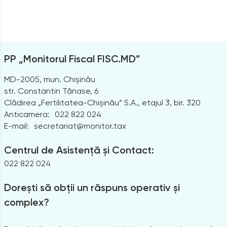
PP „Monitorul Fiscal FISC.MD”
MD-2005, mun. Chișinău
str. Constantin Tănase, 6
Clădirea „Fertilitatea-Chișinău” S.A., etajul 3, bir. 320
Anticamera:
022 822 024
E-mail:
secretariat@monitor.tax
Centrul de Asistență și Contact:
022 822 024
Dorești să obții un răspuns operativ și
complex?