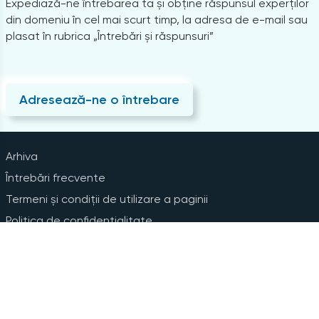
Expediază-ne întrebarea ta și obține răspunsul experților
din domeniu în cel mai scurt timp, la adresa de e-mail sau
plasat în rubrica „Întrebări și răspunsuri”
Adresează-ne o întrebare
Arhiva
Întrebări frecvente
Termeni și condiții de utilizare a paginii
Politica de confidențialitate
Instrucțiuni pentru ștergerea contului
Abonare la Newsline