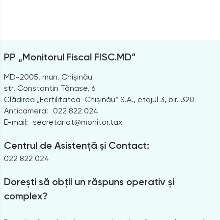
PP „Monitorul Fiscal FISC.MD”
MD-2005, mun. Chișinău
str. Constantin Tănase, 6
Clădirea „Fertilitatea-Chișinău” S.A., etajul 3, bir. 320
Anticamera:
022 822 024
E-mail:
secretariat@monitor.tax
Centrul de Asistență și Contact:
022 822 024
Dorești să obții un răspuns operativ și
complex?