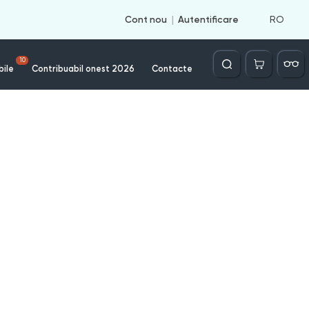
RO
Cont nou
Autentificare
Căutare
10
bile
Contribuabil onest 2026
Contacte