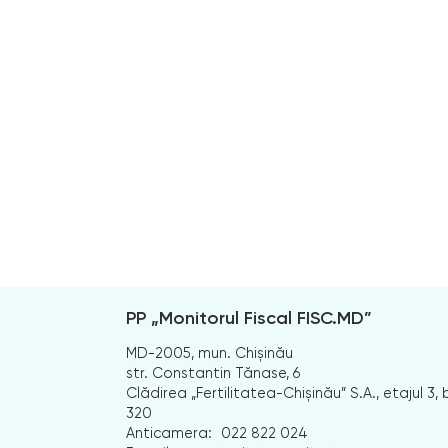
PP „Monitorul Fiscal FISC.MD”
MD-2005, mun. Chișinău
str. Constantin Tănase, 6
Clădirea „Fertilitatea-Chișinău” S.A., etajul 3, b
320
Anticamera:
022 822 024