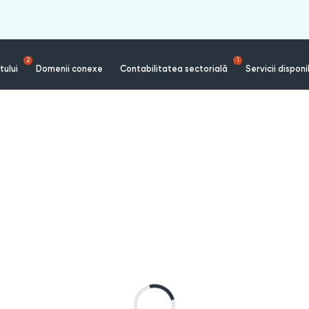
2
1
tului
Domenii conexe
Contabilitatea sectorială
Servicii disponi