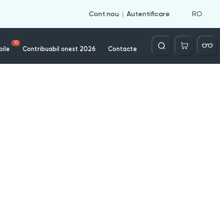
RO
Cont nou
Autentificare
Căutare
10
bile
Contribuabil onest 2026
Contacte