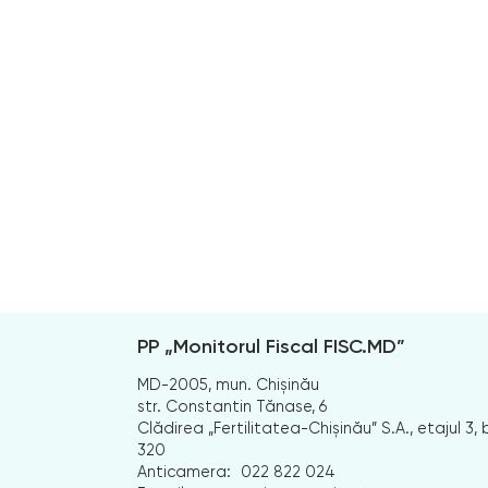
PP „Monitorul Fiscal FISC.MD”
MD-2005, mun. Chișinău
str. Constantin Tănase, 6
Clădirea „Fertilitatea-Chișinău” S.A., etajul 3, b
320
Anticamera:
022 822 024