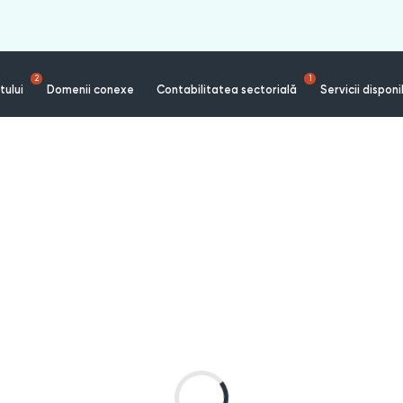
2
1
tului
Domenii conexe
Contabilitatea sectorială
Servicii disponi