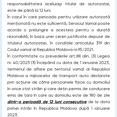
responsabilitatea aceluiaşi titular de autorizaţie,
este de până la 12 luni.
În cazul în care perioada pentru utilizare autorizată
menţionată nu este suficientă, Serviciul Vamal poate
acorda o prelungire a acesteia pentru o durată
rezonabilă, în baza unei cereri justificate depuse de
titularul autorizaţiei, în condiţiile articolului 319 din
Codul vamal al Republicii Moldova nr.95/2021.
În conformitate cu prevederile art.XIII alin. (3) Legea
nr. 40/2023 (3) Începând cu data de 1 ianuarie 2023,
termenul de aflare pe teritoriul vamal al Republicii
Moldova a mijloacelor de transport auto declarate
prin acţiune de către persoanele fizice cu domiciliul
în orice stat străin şi care deţin permis de conducere
emis de ţara în care au domiciliu este de 180 de zile
dintr-o perioadă de 12 luni consecutive
de la data
primei intrări în Republica Moldova după 1 ianuarie
2023.