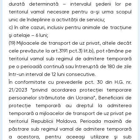
durată determinată – intervalul şederii lor pe
teritoriul vamal necesare pentru a-şi urma scopul
unic de îndeplinire a activităţii de serviciu;
c) în alte cazuri, inclusiv pentru animale de tracţiune
şi atelaje – 6 luni;
(19) Mijloacele de transport de uz privat, altele decât
cele prevăzute la art.3191 pct.3) lit.b), pot rămâne pe
teritoriul vamal sub regimul de admitere temporară
pe o perioadă continuă sau întreruptă de 180 de zile
într-un interval de 12 luni consecutive.
În conformitate cu prevederile pct. 30 din H.G. nr.
21/2023 ”privind acordarea protecţiei temporare
persoanelor strămutate din Ucraina”, Beneficiarii de
protecţie temporară au dreptul la admiterea
temporară a mijloacelor de transport de uz privat pe
teritoriul Republicii Moldova. Perioada maximă de
păstrare sub regimul vamal de admitere temporară
a acestora, pentru aceeaşi utilizare şi sub