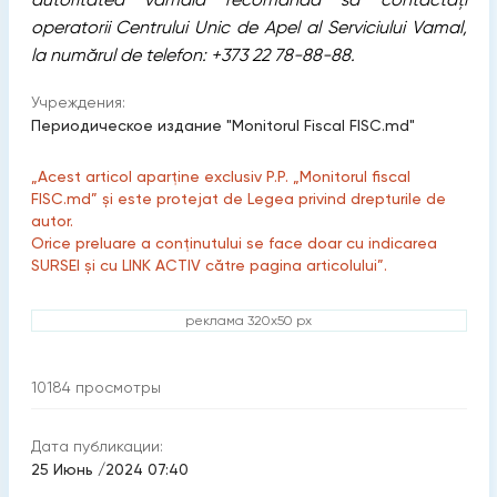
operatorii Centrului Unic de Apel al Serviciului Vamal,
la numărul de telefon: +373 22 78-88-88.
Учреждения:
Периодическое издание "Monitorul Fiscal FISC.md"
„Acest articol aparține exclusiv P.P. „Monitorul fiscal
FISC.md” și este protejat de Legea privind drepturile de
autor.
Orice preluare a conținutului se face doar cu indicarea
SURSEI și cu LINK ACTIV către pagina articolului”.
реклама 320x50 px
10184
просмотры
Дата публикации:
25 Июнь /2024 07:40