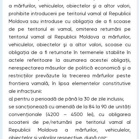
a mărfurilor, vehiculelor, obiectelor şi a altor valori,
prohibite introducerii pe teritoriul vamal al Republicii
Moldova sau introduse cu obligaţia de a fi scoase
de pe teritoriul ei vamal, omiterea returnării pe
teritoriul vamal al Republicii Moldova a mărfurilor,
vehiculelor, obiectelor şi a altor valori, scoase cu
obligaţia de a fi returnate în termenele stabilite în
actele referitoare la asumarea acestei obligaţii,
nerespectarea măsurilor de politică economică şi a
restricţiilor prevăzute la trecerea mărfurilor peste
frontiera vamală, în lipsa elementelor constitutive
ale infracţiunii:
a) pentru o perioadă de până la 30 de zile inclusiv,
se sancţionează cu amendă de la 84 la 90 de unităţi
convenţionale (4200 – 4500 lei), cu obligarea
scoaterii de pe/returnării pe teritoriul vamal al
Republicii Moldova a mărfurilor, vehiculelor,
obiectelor şi valorilor respective, după caz;