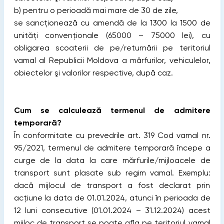
b) pentru o perioadă mai mare de 30 de zile,
se sancţionează cu amendă de la 1300 la 1500 de
unităţi convenţionale (65000 – 75000 lei), cu
obligarea scoaterii de pe/returnării pe teritoriul
vamal al Republicii Moldova a mărfurilor, vehiculelor,
obiectelor şi valorilor respective, după caz.
Cum se calculează termenul de admitere
temporară?
În conformitate cu prevedrile art. 319 Cod vamal nr.
95/2021, termenul de admitere temporară începe a
curge de la data la care mărfurile/mijloacele de
transport sunt plasate sub regim vamal. Exemplu:
dacă mijlocul de transport a fost declarat prin
acțiune la data de 01.01.2024, atunci în perioada de
12 luni consecutive (01.01.2024 – 31.12.2024) acest
mijloc de transport se poate afla pe teritoriul vamal