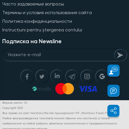
Часто задаваемые вопросы
Термины и условия использования сайта
Политика конфиденциальности
Instrucțiuni pentru ștergerea contului
Подписка на Newsline
Версия сайта: 1.0
Copyright 2021
Все права на сайт monitorul.fisc.md принадлежат P.P. „Monitorul Fiscal FISC.MD”.
Любое воспроизведение текстов (в полном объеме или частично), а также
изображений из любой рубрики, возможны исключительно с предварительного
письменного согласия издания