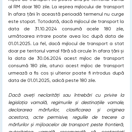
al RM doar 180 zile. La ieșirea mijlocului de transport
în afara țării în această perioadă termenul nu curge
este stopat. Totodată, dacă mijlocul de transport la
data de 31.10.2024 consumă acele 180 zile,
următoarea intrare poate avea loc după data de
01.01.2025. La fel, dacă mijlocul de transport a stat
doar pe teritoriul vamal fără să circule în afara țării și
la data de 30.06.2024 acest mijloc de transport
consumă 180 zile, atunci acest mijloc de transport
urmează a fis cos și ulterior poate fi introdus după
data de 01.01.2025, adică peste 180 zile.
Dacă aveți neclarități sau întrebări cu privire la
legislația vamală, regimurile și destinațiile vamale,
declararea mărfurilor, clasificarea și originea
acestora, acte permisive, regulile de trecere a
mărfurilor și mijloacelor de transport peste frontieră,
autoritatea vamală recomandă să contactați