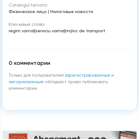
Catalogul tematic
Физическое лицо
|
Налоговые новости
Ключевые слова
regim vamal
|
serviciu vamal
|
mijloc de transport
0
комментарии
Только для пользователей
зарегистрированные
и
авторизованные
обладают право публиковать
комментарии