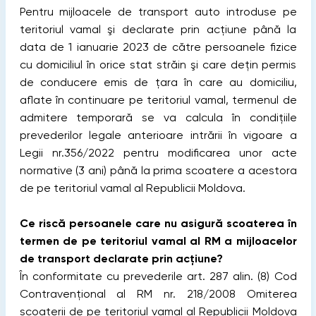
Pentru mijloacele de transport auto introduse pe
teritoriul vamal şi declarate prin acţiune până la
data de 1 ianuarie 2023 de către persoanele fizice
cu domiciliul în orice stat străin şi care deţin permis
de conducere emis de ţara în care au domiciliu,
aflate în continuare pe teritoriul vamal, termenul de
admitere temporară se va calcula în condiţiile
prevederilor legale anterioare intrării în vigoare a
Legii nr.356/2022 pentru modificarea unor acte
normative (3 ani) până la prima scoatere a acestora
de pe teritoriul vamal al Republicii Moldova.
Ce riscă persoanele care nu asigură scoaterea în
termen de pe teritoriul vamal al RM a mijloacelor
de transport declarate prin acțiune?
În conformitate cu prevederile art. 287 alin. (8) Cod
Contravențional al RM nr. 218/2008 Omiterea
scoaterii de pe teritoriul vamal al Republicii Moldova