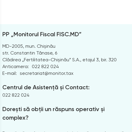
PP „Monitorul Fiscal FISC.MD”
MD-2005, mun. Chișinău
str. Constantin Tănase, 6
Clădirea „Fertilitatea-Chișinău” S.A., etajul 3, bir. 320
Anticamera:
022 822 024
E-mail:
secretariat@monitor.tax
Centrul de Asistență și Contact:
022 822 024
Dorești să obții un răspuns operativ și
complex?