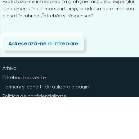
Expediază-ne întrebarea ta și obține răspunsul experților
din domeniu în cel mai scurt timp, la adresa de e-mail sau
plasat în rubrica „Întrebări și răspunsuri”
Adresează-ne o întrebare
Arhiva
Întrebări frecvente
Termeni și condiții de utilizare a paginii
Politica de confidențialitate
Instrucțiuni pentru ștergerea contului
Abonare la Newsline