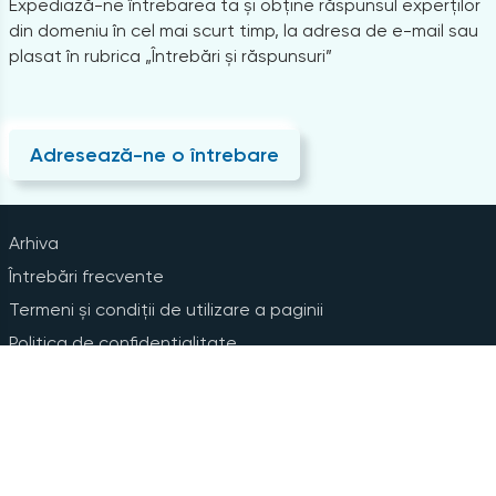
Expediază-ne întrebarea ta și obține răspunsul experților
din domeniu în cel mai scurt timp, la adresa de e-mail sau
plasat în rubrica „Întrebări și răspunsuri”
Adresează-ne o întrebare
Arhiva
Întrebări frecvente
Termeni și condiții de utilizare a paginii
Politica de confidențialitate
Instrucțiuni pentru ștergerea contului
Abonare la Newsline