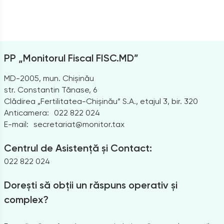
PP „Monitorul Fiscal FISC.MD”
MD-2005, mun. Chișinău
str. Constantin Tănase, 6
Clădirea „Fertilitatea-Chișinău” S.A., etajul 3, bir. 320
Anticamera:
022 822 024
E-mail:
secretariat@monitor.tax
Centrul de Asistență și Contact:
022 822 024
Dorești să obții un răspuns operativ și
complex?