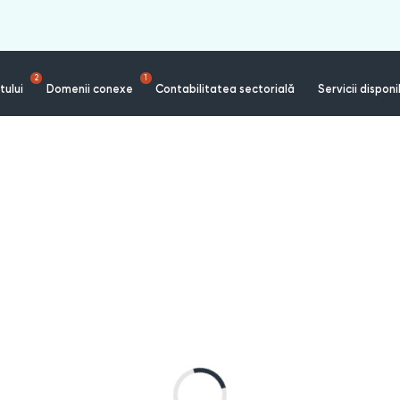
2
1
tului
Domenii conexe
Contabilitatea sectorială
Servicii disponi