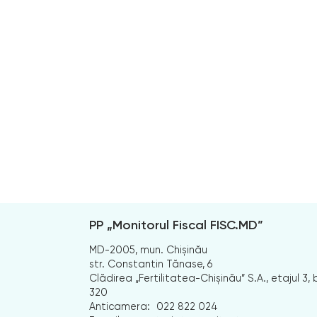
PP „Monitorul Fiscal FISC.MD”
MD-2005, mun. Chișinău
str. Constantin Tănase, 6
Clădirea „Fertilitatea-Chișinău” S.A., etajul 3, b
320
Anticamera:
022 822 024