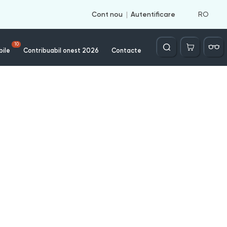
RO
Cont nou
Autentificare
Căutare
10
bile
Contribuabil onest 2026
Contacte