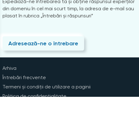
Expediază-ne întrebarea ta și obține răspunsul experților
din domeniu în cel mai scurt timp, la adresa de e-mail sau
plasat în rubrica „Întrebări și răspunsuri”
Adresează-ne o întrebare
Arhiva
Întrebări frecvente
Termeni și condiții de utilizare a paginii
Politica de confidențialitate
Instrucțiuni pentru ștergerea contului
Abonare la Newsline