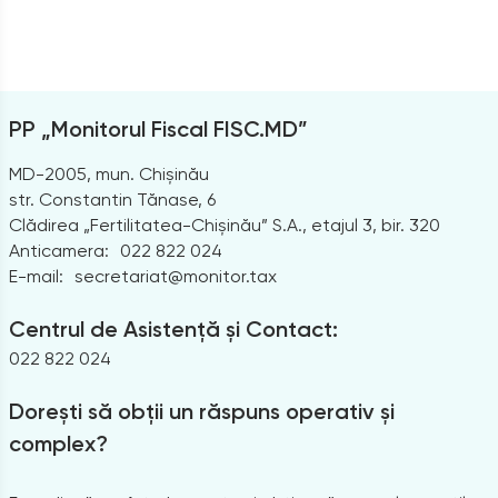
PP „Monitorul Fiscal FISC.MD”
MD-2005, mun. Chișinău
str. Constantin Tănase, 6
Clădirea „Fertilitatea-Chișinău” S.A., etajul 3, bir. 320
Anticamera:
022 822 024
E-mail:
secretariat@monitor.tax
Centrul de Asistență și Contact:
022 822 024
Dorești să obții un răspuns operativ și
complex?