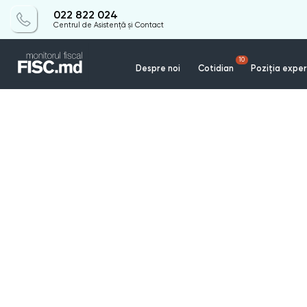
022 822 024
Centrul de Asistență și Contact
10
Despre noi
Cotidian
Poziția exper