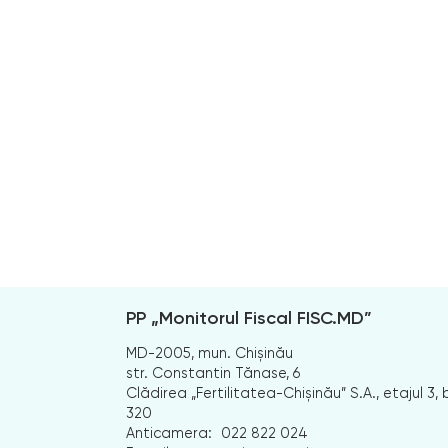
PP „Monitorul Fiscal FISC.MD”
MD-2005, mun. Chișinău
str. Constantin Tănase, 6
Clădirea „Fertilitatea-Chișinău” S.A., etajul 3, b
320
Anticamera:
022 822 024