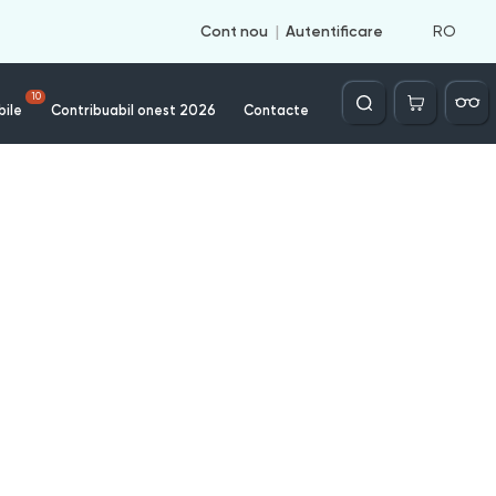
RO
Cont nou
Autentificare
Căutare
10
bile
Contribuabil onest 2026
Contacte