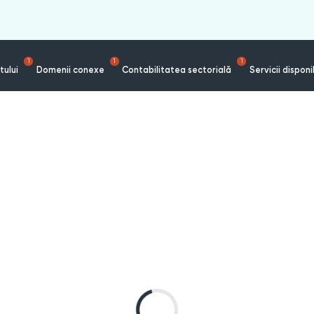
1
1
1
tului
Domenii conexe
Contabilitatea sectorială
Servicii disponi