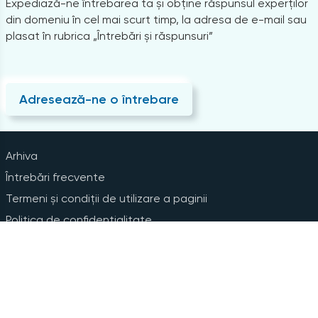
Expediază-ne întrebarea ta și obține răspunsul experților
din domeniu în cel mai scurt timp, la adresa de e-mail sau
plasat în rubrica „Întrebări și răspunsuri”
Adresează-ne o întrebare
Arhiva
Întrebări frecvente
Termeni și condiții de utilizare a paginii
Politica de confidențialitate
Instrucțiuni pentru ștergerea contului
Abonare la Newsline