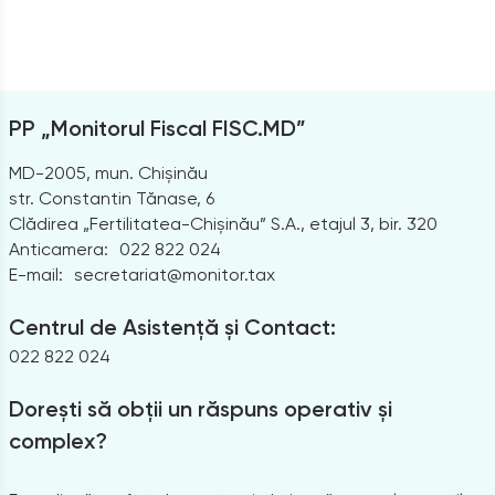
PP „Monitorul Fiscal FISC.MD”
MD-2005, mun. Chișinău
str. Constantin Tănase, 6
Clădirea „Fertilitatea-Chișinău” S.A., etajul 3, bir. 320
Anticamera:
022 822 024
E-mail:
secretariat@monitor.tax
Centrul de Asistență și Contact:
022 822 024
Dorești să obții un răspuns operativ și
complex?