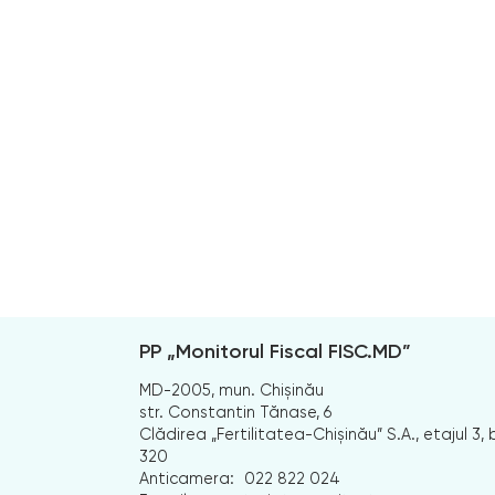
PP „Monitorul Fiscal FISC.MD”
MD-2005, mun. Chișinău
str. Constantin Tănase, 6
Clădirea „Fertilitatea-Chișinău” S.A., etajul 3, b
320
Anticamera:
022 822 024