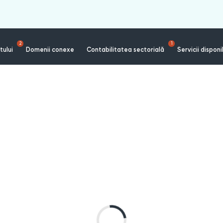
2
1
tului
Domenii conexe
Contabilitatea sectorială
Servicii disponi