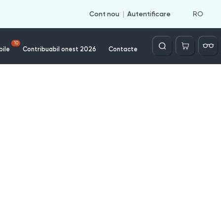
RO
Cont nou
Autentificare
Căutare
10
bile
Contribuabil onest 2026
Contacte