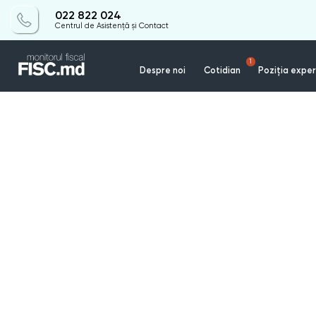
022 822 024
Centrul de Asistență și Contact
1
Despre noi
Cotidian
Poziția exper