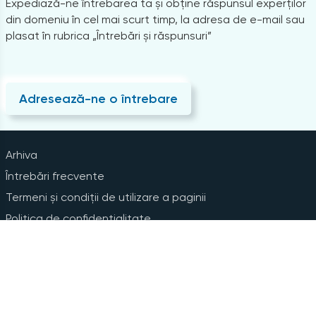
Expediază-ne întrebarea ta și obține răspunsul experților
din domeniu în cel mai scurt timp, la adresa de e-mail sau
plasat în rubrica „Întrebări și răspunsuri”
Adresează-ne o întrebare
Arhiva
Întrebări frecvente
Termeni și condiții de utilizare a paginii
Politica de confidențialitate
Instrucțiuni pentru ștergerea contului
Abonare la Newsline