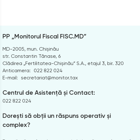
PP „Monitorul Fiscal FISC.MD”
MD-2005, mun. Chișinău
str. Constantin Tănase, 6
Clădirea „Fertilitatea-Chișinău” S.A., etajul 3, bir. 320
Anticamera:
022 822 024
E-mail:
secretariat@monitor.tax
Centrul de Asistență și Contact:
022 822 024
Dorești să obții un răspuns operativ și
complex?