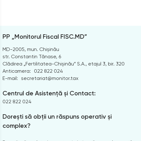
PP „Monitorul Fiscal FISC.MD”
MD-2005, mun. Chișinău
str. Constantin Tănase, 6
Clădirea „Fertilitatea-Chișinău” S.A., etajul 3, bir. 320
Anticamera:
022 822 024
E-mail:
secretariat@monitor.tax
Centrul de Asistență și Contact:
022 822 024
Dorești să obții un răspuns operativ și
complex?