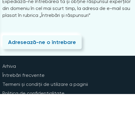
Expediază-ne întrebarea ta și obține răspunsul experților
din domeniu în cel mai scurt timp, la adresa de e-mail sau
plasat în rubrica „Întrebări și răspunsuri”
Adresează-ne o întrebare
Arhiva
Întrebări frecvente
Termeni și condiții de utilizare a paginii
Politica de confidențialitate
Instrucțiuni pentru ștergerea contului
Abonare la Newsline