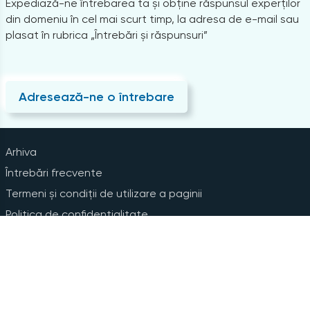
Expediază-ne întrebarea ta și obține răspunsul experților
din domeniu în cel mai scurt timp, la adresa de e-mail sau
plasat în rubrica „Întrebări și răspunsuri”
Adresează-ne o întrebare
Arhiva
Întrebări frecvente
Termeni și condiții de utilizare a paginii
Politica de confidențialitate
Instrucțiuni pentru ștergerea contului
Abonare la Newsline