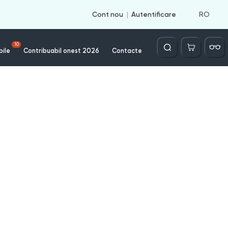
RO
Cont nou
Autentificare
Căutare
10
bile
Contribuabil onest 2026
Contacte