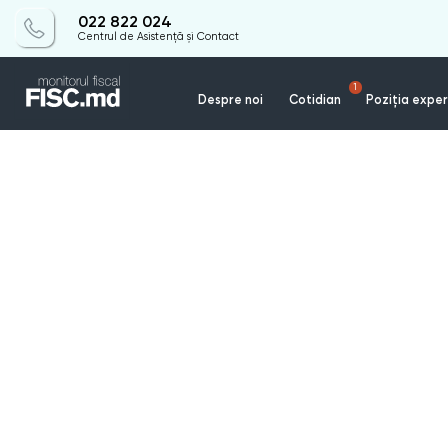
022 822 024
Centrul de Asistență și Contact
1
Despre noi
Cotidian
Poziția exper