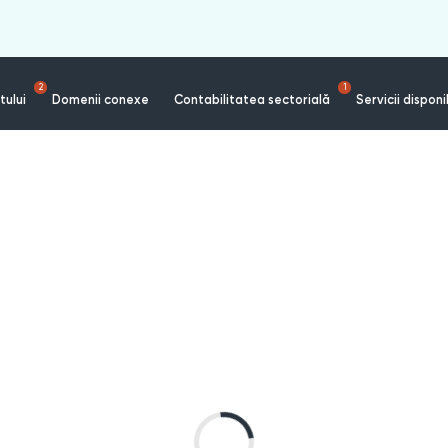
2
1
tului
Domenii conexe
Contabilitatea sectorială
Servicii disponi