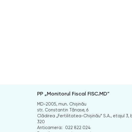
PP „Monitorul Fiscal FISC.MD”
MD-2005, mun. Chișinău
str. Constantin Tănase, 6
Clădirea „Fertilitatea-Chișinău” S.A., etajul 3, b
320
Anticamera:
022 822 024