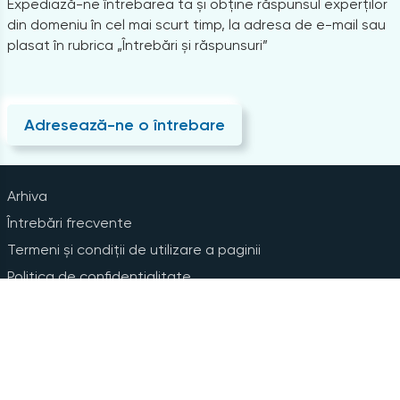
Expediază-ne întrebarea ta și obține răspunsul experților
din domeniu în cel mai scurt timp, la adresa de e-mail sau
plasat în rubrica „Întrebări și răspunsuri”
Adresează-ne o întrebare
Arhiva
Întrebări frecvente
Termeni și condiții de utilizare a paginii
Politica de confidențialitate
Instrucțiuni pentru ștergerea contului
Abonare la Newsline