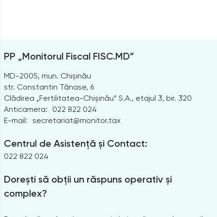
PP „Monitorul Fiscal FISC.MD”
MD-2005, mun. Chișinău
str. Constantin Tănase, 6
Clădirea „Fertilitatea-Chișinău” S.A., etajul 3, bir. 320
Anticamera:
022 822 024
E-mail:
secretariat@monitor.tax
Centrul de Asistență și Contact:
022 822 024
Dorești să obții un răspuns operativ și
complex?