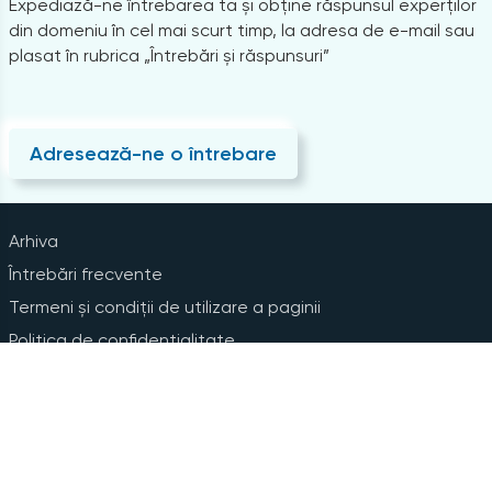
Expediază-ne întrebarea ta și obține răspunsul experților
din domeniu în cel mai scurt timp, la adresa de e-mail sau
plasat în rubrica „Întrebări și răspunsuri”
Adresează-ne o întrebare
Arhiva
Întrebări frecvente
Termeni și condiții de utilizare a paginii
Politica de confidențialitate
Instrucțiuni pentru ștergerea contului
Abonare la Newsline