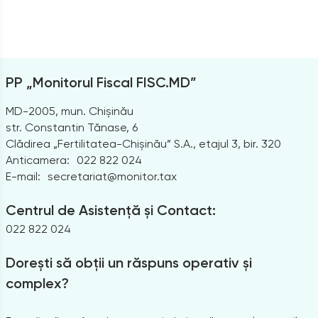
PP „Monitorul Fiscal FISC.MD”
MD-2005, mun. Chișinău
str. Constantin Tănase, 6
Clădirea „Fertilitatea-Chișinău” S.A., etajul 3, bir. 320
Anticamera:
022 822 024
E-mail:
secretariat@monitor.tax
Centrul de Asistență și Contact:
022 822 024
Dorești să obții un răspuns operativ și
complex?