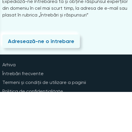
Expediază-ne întrebarea ta și obține răspunsul experților
din domeniu în cel mai scurt timp, la adresa de e-mail sau
plasat în rubrica „Întrebări și răspunsuri”
Adresează-ne o întrebare
Arhiva
Întrebări frecvente
Termeni și condiții de utilizare a paginii
Politica de confidențialitate
Instrucțiuni pentru ștergerea contului
Abonare la Newsline