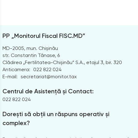
PP „Monitorul Fiscal FISC.MD”
MD-2005, mun. Chișinău
str. Constantin Tănase, 6
Clădirea „Fertilitatea-Chișinău” S.A., etajul 3, bir. 320
Anticamera:
022 822 024
E-mail:
secretariat@monitor.tax
Centrul de Asistență și Contact:
022 822 024
Dorești să obții un răspuns operativ și
complex?