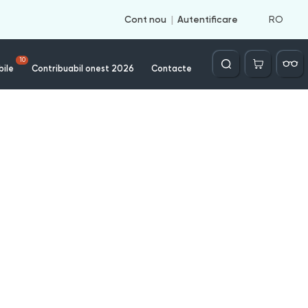
RO
Cont nou
Autentificare
Căutare
10
bile
Contribuabil onest 2026
Contacte