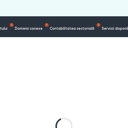
1
1
1
tului
Domenii conexe
Contabilitatea sectorială
Servicii disponi