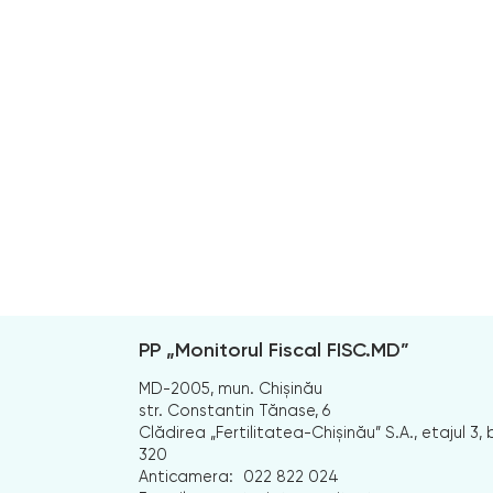
PP „Monitorul Fiscal FISC.MD”
MD-2005, mun. Chișinău
str. Constantin Tănase, 6
Clădirea „Fertilitatea-Chișinău” S.A., etajul 3, b
320
Anticamera:
022 822 024