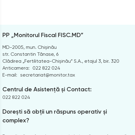
PP „Monitorul Fiscal FISC.MD”
MD-2005, mun. Chișinău
str. Constantin Tănase, 6
Clădirea „Fertilitatea-Chișinău” S.A., etajul 3, bir. 320
Anticamera:
022 822 024
E-mail:
secretariat@monitor.tax
Centrul de Asistență și Contact:
022 822 024
Dorești să obții un răspuns operativ și
complex?