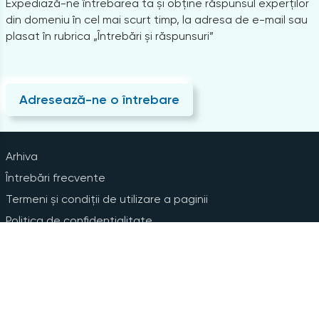
Expediază-ne întrebarea ta și obține răspunsul experților
din domeniu în cel mai scurt timp, la adresa de e-mail sau
plasat în rubrica „Întrebări și răspunsuri”
Adresează-ne o întrebare
Arhiva
Întrebări frecvente
Termeni și condiții de utilizare a paginii
Politica de confidențialitate
Instrucțiuni pentru ștergerea contului
Abonare la Newsline