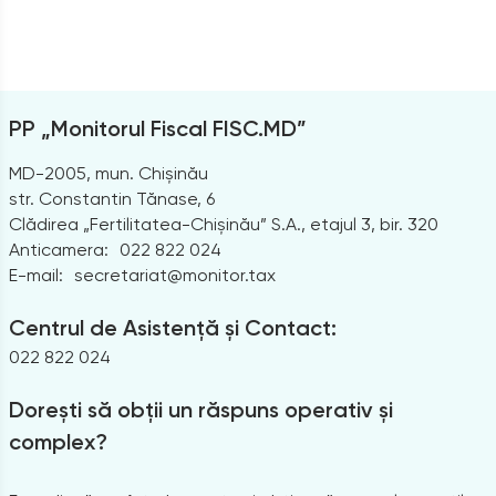
PP „Monitorul Fiscal FISC.MD”
MD-2005, mun. Chișinău
str. Constantin Tănase, 6
Clădirea „Fertilitatea-Chișinău” S.A., etajul 3, bir. 320
Anticamera:
022 822 024
E-mail:
secretariat@monitor.tax
Centrul de Asistență și Contact:
022 822 024
Dorești să obții un răspuns operativ și
complex?