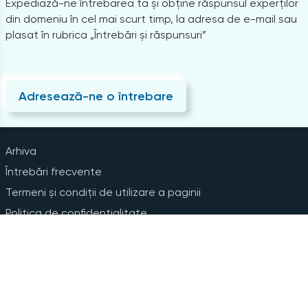
Expediază-ne întrebarea ta și obține răspunsul experților
din domeniu în cel mai scurt timp, la adresa de e-mail sau
plasat în rubrica „Întrebări și răspunsuri”
Adresează-ne o întrebare
Arhiva
Întrebări frecvente
Termeni și condiții de utilizare a paginii
Politica de confidențialitate
Instrucțiuni pentru ștergerea contului
Abonare la Newsline