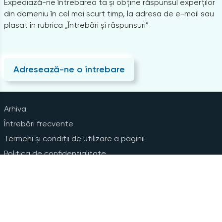
Expediază-ne întrebarea ta și obține răspunsul experților
din domeniu în cel mai scurt timp, la adresa de e-mail sau
plasat în rubrica „Întrebări și răspunsuri”
Adresează-ne o întrebare
Arhiva
Întrebări frecvente
Termeni și condiții de utilizare a paginii
Politica de confidențialitate
Instrucțiuni pentru ștergerea contului
Abonare la Newsline