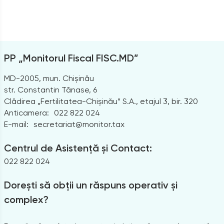
PP „Monitorul Fiscal FISC.MD”
MD-2005, mun. Chișinău
str. Constantin Tănase, 6
Clădirea „Fertilitatea-Chișinău” S.A., etajul 3, bir. 320
Anticamera:
022 822 024
E-mail:
secretariat@monitor.tax
Centrul de Asistență și Contact:
022 822 024
Dorești să obții un răspuns operativ și
complex?