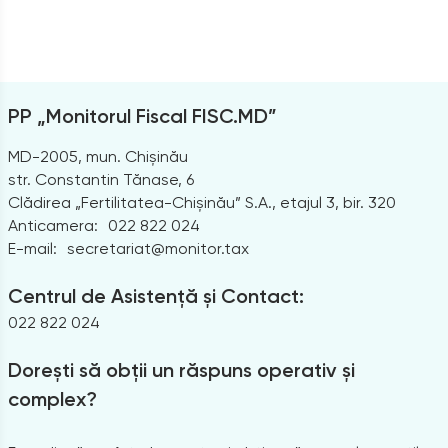
PP „Monitorul Fiscal FISC.MD”
MD-2005, mun. Chișinău
str. Constantin Tănase, 6
Clădirea „Fertilitatea-Chișinău” S.A., etajul 3, bir. 320
Anticamera:
022 822 024
E-mail:
secretariat@monitor.tax
Centrul de Asistență și Contact:
022 822 024
Dorești să obții un răspuns operativ și
complex?