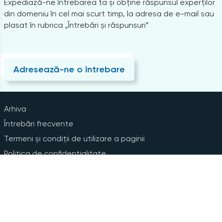
Expediază-ne întrebarea ta și obține răspunsul experților
din domeniu în cel mai scurt timp, la adresa de e-mail sau
plasat în rubrica „Întrebări și răspunsuri”
Adresează-ne o întrebare
Arhiva
Întrebări frecvente
Termeni și condiții de utilizare a paginii
Politica de confidențialitate
Instrucțiuni pentru ștergerea contului
Abonare la Newsline