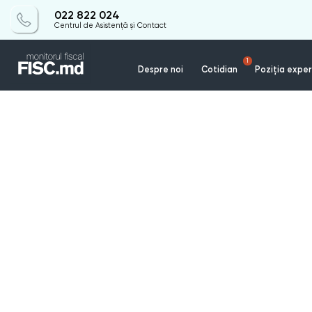
022 822 024
Centrul de Asistență și Contact
1
Despre noi
Cotidian
Poziția exper