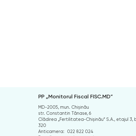
PP „Monitorul Fiscal FISC.MD”
MD-2005, mun. Chișinău
str. Constantin Tănase, 6
Clădirea „Fertilitatea-Chișinău” S.A., etajul 3, b
320
Anticamera:
022 822 024