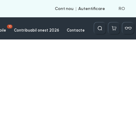
RO
Cont nou
Autentificare
Căutare
10
bile
Contribuabil onest 2026
Contacte