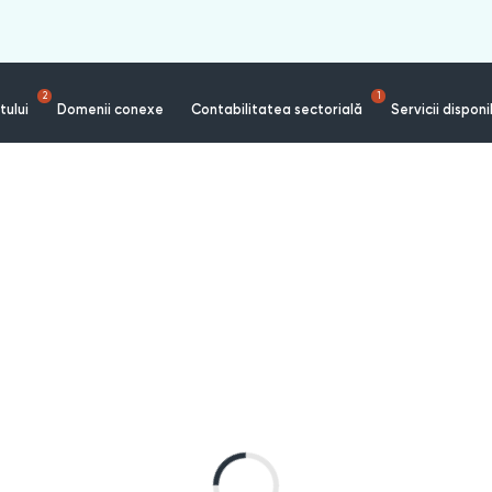
2
1
tului
Domenii conexe
Contabilitatea sectorială
Servicii disponi