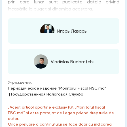
prin care lunar sunt publicate datele privind
încasările la buget și dinamica acestora,
Игорь Лазарь
Vladislav Budarețchi
Учреждения:
Периодическое издание "Monitorul Fiscal FISC.md"
|
Государственная Налоговая Служба
„Acest articol aparține exclusiv P.P. „Monitorul fiscal
FISC.md” și este protejat de Legea privind drepturile de
autor.
Orice preluare a conținutului se face doar cu indicarea