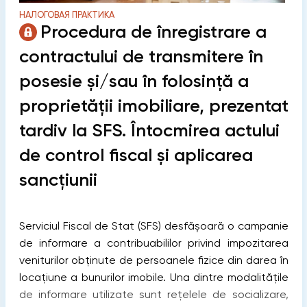
НАЛОГОВАЯ ПРАКТИКА
Procedura de înregistrare a
contractului de transmitere în
posesie și/sau în folosință a
proprietății imobiliare, prezentat
tardiv la SFS. Întocmirea actului
de control fiscal și aplicarea
sancțiunii
Serviciul Fiscal de Stat (SFS) desfășoară o campanie
de informare a contribuabililor privind impozitarea
veniturilor obținute de persoanele fizice din darea în
locațiune a bunurilor imobile. Una dintre modalitățile
de informare utilizate sunt rețelele de socializare,