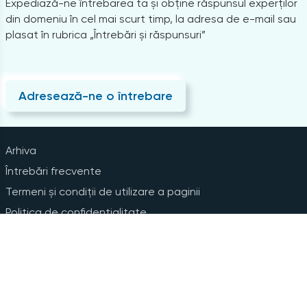
Expediază-ne întrebarea ta și obține răspunsul experților
din domeniu în cel mai scurt timp, la adresa de e-mail sau
plasat în rubrica „Întrebări și răspunsuri”
Adresează-ne o întrebare
Arhiva
Întrebări frecvente
Termeni și condiții de utilizare a paginii
Politica de confidențialitate
Instrucțiuni pentru ștergerea contului
Abonare la Newsline