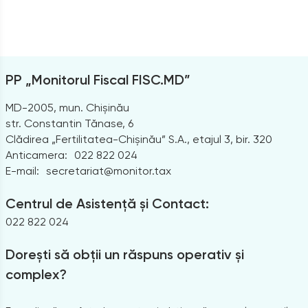
PP „Monitorul Fiscal FISC.MD”
MD-2005, mun. Chișinău
str. Constantin Tănase, 6
Clădirea „Fertilitatea-Chișinău” S.A., etajul 3, bir. 320
Anticamera:
022 822 024
E-mail:
secretariat@monitor.tax
Centrul de Asistență și Contact:
022 822 024
Dorești să obții un răspuns operativ și
complex?