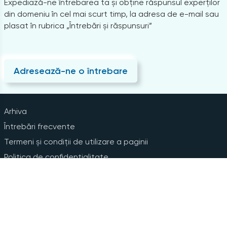
Expediază-ne întrebarea ta și obține răspunsul experților
din domeniu în cel mai scurt timp, la adresa de e-mail sau
plasat în rubrica „Întrebări și răspunsuri”
Adresează-ne o întrebare
Arhiva
Întrebări frecvente
Termeni și condiții de utilizare a paginii
Politica de confidențialitate
Instrucțiuni pentru ștergerea contului
Abonare la Newsline