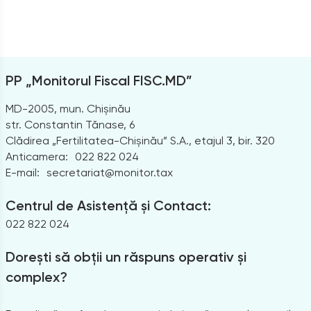
PP „Monitorul Fiscal FISC.MD”
MD-2005, mun. Chișinău
str. Constantin Tănase, 6
Clădirea „Fertilitatea-Chișinău” S.A., etajul 3, bir. 320
Anticamera:
022 822 024
E-mail:
secretariat@monitor.tax
Centrul de Asistență și Contact:
022 822 024
Dorești să obții un răspuns operativ și
complex?