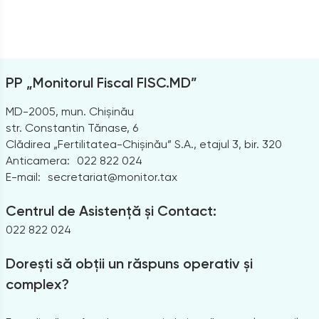
PP „Monitorul Fiscal FISC.MD”
MD-2005, mun. Chișinău
str. Constantin Tănase, 6
Clădirea „Fertilitatea-Chișinău” S.A., etajul 3, bir. 320
Anticamera:
022 822 024
E-mail:
secretariat@monitor.tax
Centrul de Asistență și Contact:
022 822 024
Dorești să obții un răspuns operativ și
complex?