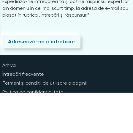
Expediază-ne întrebarea ta și obține răspunsul experților
din domeniu în cel mai scurt timp, la adresa de e-mail sau
plasat în rubrica „Întrebări și răspunsuri”
Adresează-ne o întrebare
Arhiva
Întrebări frecvente
Termeni și condiții de utilizare a paginii
Politica de confidențialitate
Instrucțiuni pentru ștergerea contului
Abonare la Newsline