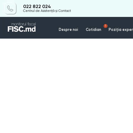
022 822 024
Centrul de Asistență și Contact
1
Despre noi
Cotidian
Poziția exper