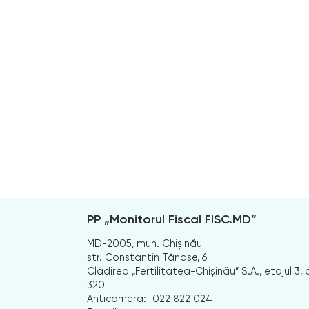
PP „Monitorul Fiscal FISC.MD”
MD-2005, mun. Chișinău
str. Constantin Tănase, 6
Clădirea „Fertilitatea-Chișinău” S.A., etajul 3, b
320
Anticamera:
022 822 024