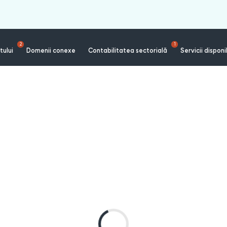
2
1
tului
Domenii conexe
Contabilitatea sectorială
Servicii disponi