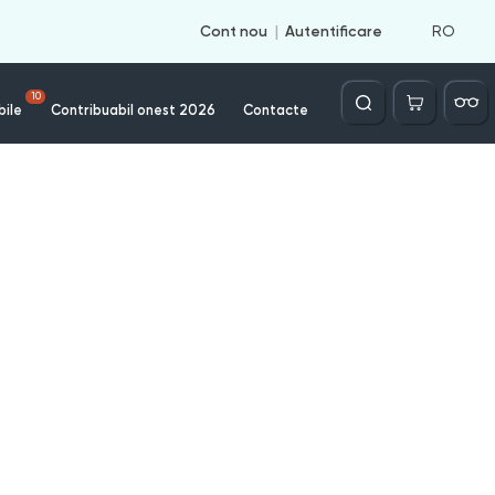
RO
Cont nou
Autentificare
Căutare
10
bile
Contribuabil onest 2026
Contacte