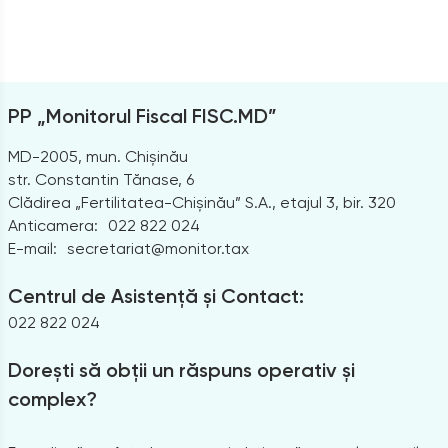
PP „Monitorul Fiscal FISC.MD”
MD-2005, mun. Chișinău
str. Constantin Tănase, 6
Clădirea „Fertilitatea-Chișinău” S.A., etajul 3, bir. 320
Anticamera:
022 822 024
E-mail:
secretariat@monitor.tax
Centrul de Asistență și Contact:
022 822 024
Dorești să obții un răspuns operativ și
complex?