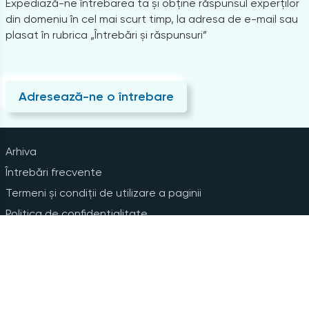
Expediază-ne întrebarea ta și obține răspunsul experților
din domeniu în cel mai scurt timp, la adresa de e-mail sau
plasat în rubrica „Întrebări și răspunsuri”
Adresează-ne o întrebare
Arhiva
Întrebări frecvente
Termeni și condiții de utilizare a paginii
Politica de confidențialitate
Instrucțiuni pentru ștergerea contului
Abonare la Newsline