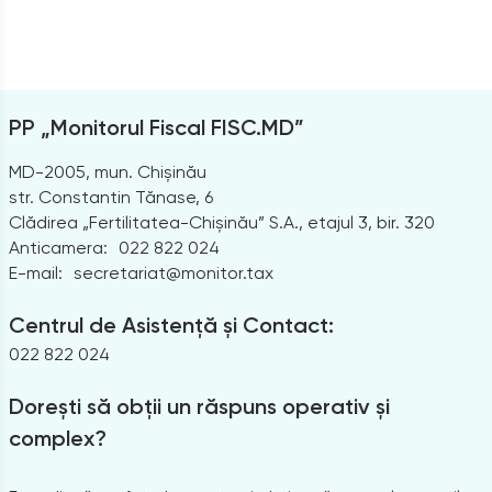
PP „Monitorul Fiscal FISC.MD”
MD-2005, mun. Chișinău
str. Constantin Tănase, 6
Clădirea „Fertilitatea-Chișinău” S.A., etajul 3, bir. 320
Anticamera:
022 822 024
E-mail:
secretariat@monitor.tax
Centrul de Asistență și Contact:
022 822 024
Dorești să obții un răspuns operativ și
complex?