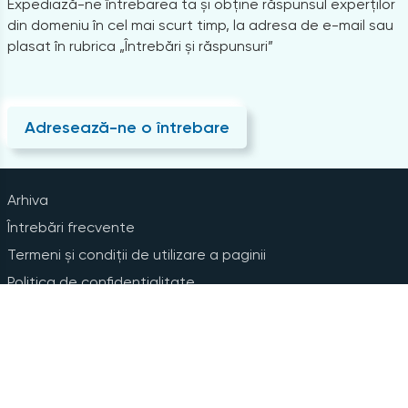
Expediază-ne întrebarea ta și obține răspunsul experților
din domeniu în cel mai scurt timp, la adresa de e-mail sau
plasat în rubrica „Întrebări și răspunsuri”
Adresează-ne o întrebare
Arhiva
Întrebări frecvente
Termeni și condiții de utilizare a paginii
Politica de confidențialitate
Instrucțiuni pentru ștergerea contului
Abonare la Newsline