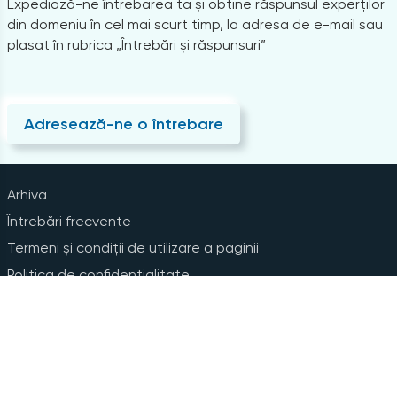
Expediază-ne întrebarea ta și obține răspunsul experților
din domeniu în cel mai scurt timp, la adresa de e-mail sau
plasat în rubrica „Întrebări și răspunsuri”
Adresează-ne o întrebare
Arhiva
Întrebări frecvente
Termeni și condiții de utilizare a paginii
Politica de confidențialitate
Instrucțiuni pentru ștergerea contului
Abonare la Newsline