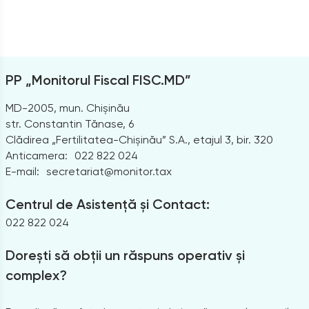
PP „Monitorul Fiscal FISC.MD”
MD-2005, mun. Chișinău
str. Constantin Tănase, 6
Clădirea „Fertilitatea-Chișinău” S.A., etajul 3, bir. 320
Anticamera:
022 822 024
E-mail:
secretariat@monitor.tax
Centrul de Asistență și Contact:
022 822 024
Dorești să obții un răspuns operativ și
complex?