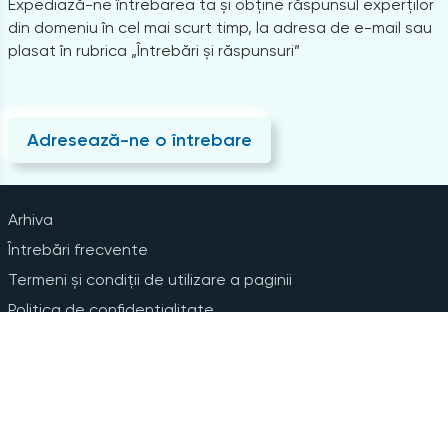
Expediază-ne întrebarea ta și obține răspunsul experților
din domeniu în cel mai scurt timp, la adresa de e-mail sau
plasat în rubrica „Întrebări și răspunsuri”
Adresează-ne o întrebare
Arhiva
Întrebări frecvente
Termeni și condiții de utilizare a paginii
Politica de confidențialitate
Instrucțiuni pentru ștergerea contului
Abonare la Newsline