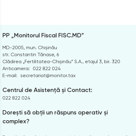
PP „Monitorul Fiscal FISC.MD”
MD-2005, mun. Chișinău
str. Constantin Tănase, 6
Clădirea „Fertilitatea-Chișinău” S.A., etajul 3, bir. 320
Anticamera:
022 822 024
E-mail:
secretariat@monitor.tax
Centrul de Asistență și Contact:
022 822 024
Dorești să obții un răspuns operativ și
complex?