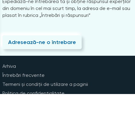
Expediază-ne întrebarea ta și obține răspunsul experților
din domeniu în cel mai scurt timp, la adresa de e-mail sau
plasat în rubrica „Întrebări și răspunsuri”
Adresează-ne o întrebare
Arhiva
Întrebări frecvente
Termeni și condiții de utilizare a paginii
Politica de confidențialitate
Instrucțiuni pentru ștergerea contului
Abonare la Newsline