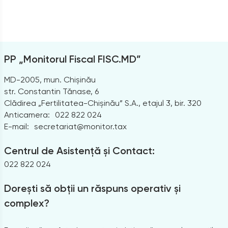
PP „Monitorul Fiscal FISC.MD”
MD-2005, mun. Chișinău
str. Constantin Tănase, 6
Clădirea „Fertilitatea-Chișinău” S.A., etajul 3, bir. 320
Anticamera:
022 822 024
E-mail:
secretariat@monitor.tax
Centrul de Asistență și Contact:
022 822 024
Dorești să obții un răspuns operativ și
complex?