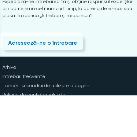
Expediază-ne întrebarea ta și obține răspunsul experților
din domeniu în cel mai scurt timp, la adresa de e-mail sau
plasat în rubrica „Întrebări și răspunsuri”
Adresează-ne o întrebare
Arhiva
Întrebări frecvente
Termeni și condiții de utilizare a paginii
Politica de confidențialitate
Instrucțiuni pentru ștergerea contului
Abonare la Newsline