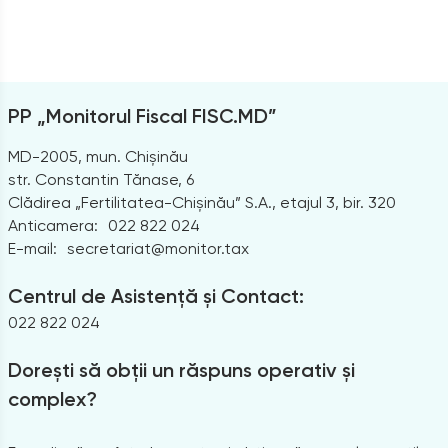
PP „Monitorul Fiscal FISC.MD”
MD-2005, mun. Chișinău
str. Constantin Tănase, 6
Clădirea „Fertilitatea-Chișinău” S.A., etajul 3, bir. 320
Anticamera:
022 822 024
E-mail:
secretariat@monitor.tax
Centrul de Asistență și Contact:
022 822 024
Dorești să obții un răspuns operativ și
complex?