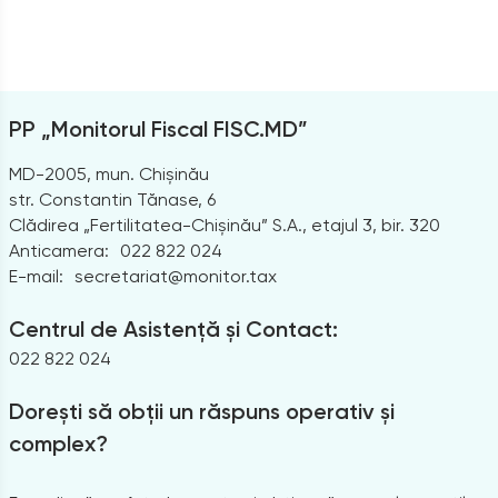
PP „Monitorul Fiscal FISC.MD”
MD-2005, mun. Chișinău
str. Constantin Tănase, 6
Clădirea „Fertilitatea-Chișinău” S.A., etajul 3, bir. 320
Anticamera:
022 822 024
E-mail:
secretariat@monitor.tax
Centrul de Asistență și Contact:
022 822 024
Dorești să obții un răspuns operativ și
complex?