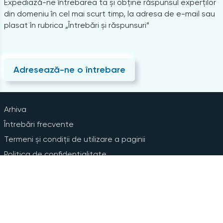
Expediază-ne întrebarea ta și obține răspunsul experților
din domeniu în cel mai scurt timp, la adresa de e-mail sau
plasat în rubrica „Întrebări și răspunsuri”
Adresează-ne o întrebare
Arhiva
Întrebări frecvente
Termeni și condiții de utilizare a paginii
Politica de confidențialitate
Instrucțiuni pentru ștergerea contului
Abonare la Newsline