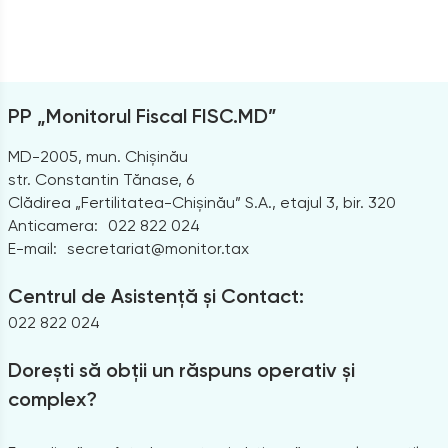
PP „Monitorul Fiscal FISC.MD”
MD-2005, mun. Chișinău
str. Constantin Tănase, 6
Clădirea „Fertilitatea-Chișinău” S.A., etajul 3, bir. 320
Anticamera:
022 822 024
E-mail:
secretariat@monitor.tax
Centrul de Asistență și Contact:
022 822 024
Dorești să obții un răspuns operativ și
complex?