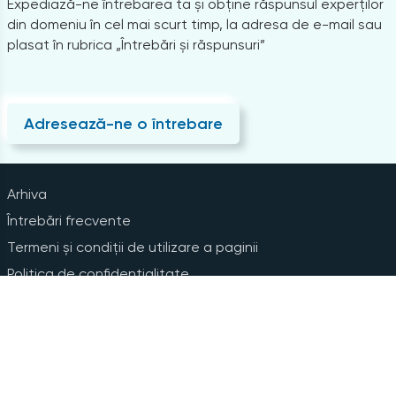
Expediază-ne întrebarea ta și obține răspunsul experților
din domeniu în cel mai scurt timp, la adresa de e-mail sau
plasat în rubrica „Întrebări și răspunsuri”
Adresează-ne o întrebare
Arhiva
Întrebări frecvente
Termeni și condiții de utilizare a paginii
Politica de confidențialitate
Instrucțiuni pentru ștergerea contului
Abonare la Newsline