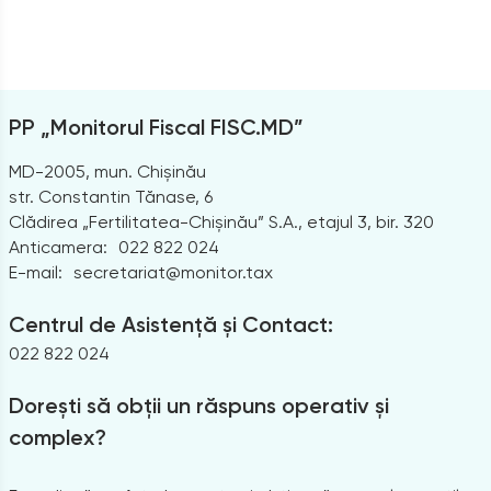
PP „Monitorul Fiscal FISC.MD”
MD-2005, mun. Chișinău
str. Constantin Tănase, 6
Clădirea „Fertilitatea-Chișinău” S.A., etajul 3, bir. 320
Anticamera:
022 822 024
E-mail:
secretariat@monitor.tax
Centrul de Asistență și Contact:
022 822 024
Dorești să obții un răspuns operativ și
complex?