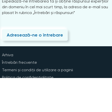
Expediază-ne întrebarea ta și obține răspunsul experților
din domeniu în cel mai scurt timp, la adresa de e-mail sau
plasat în rubrica „Întrebări și răspunsuri”
Adresează-ne o întrebare
Arhiva
Întrebări frecvente
Termeni și condiții de utilizare a paginii
Politica de confidențialitate
Instrucțiuni pentru ștergerea contului
Abonare la Newsline