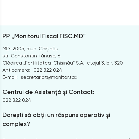
PP „Monitorul Fiscal FISC.MD”
MD-2005, mun. Chișinău
str. Constantin Tănase, 6
Clădirea „Fertilitatea-Chișinău” S.A., etajul 3, bir. 320
Anticamera:
022 822 024
E-mail:
secretariat@monitor.tax
Centrul de Asistență și Contact:
022 822 024
Dorești să obții un răspuns operativ și
complex?