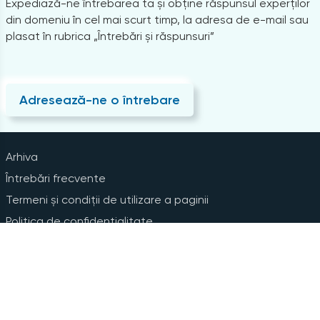
Expediază-ne întrebarea ta și obține răspunsul experților
din domeniu în cel mai scurt timp, la adresa de e-mail sau
plasat în rubrica „Întrebări și răspunsuri”
Adresează-ne o întrebare
Arhiva
Întrebări frecvente
Termeni și condiții de utilizare a paginii
Politica de confidențialitate
Instrucțiuni pentru ștergerea contului
Abonare la Newsline