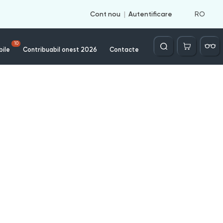
RO
Cont nou
Autentificare
Căutare
10
bile
Contribuabil onest 2026
Contacte