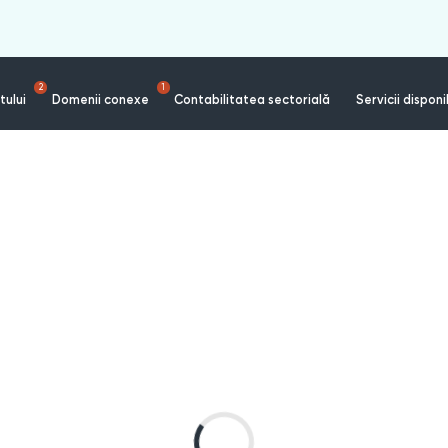
2
1
tului
Domenii conexe
Contabilitatea sectorială
Servicii disponi