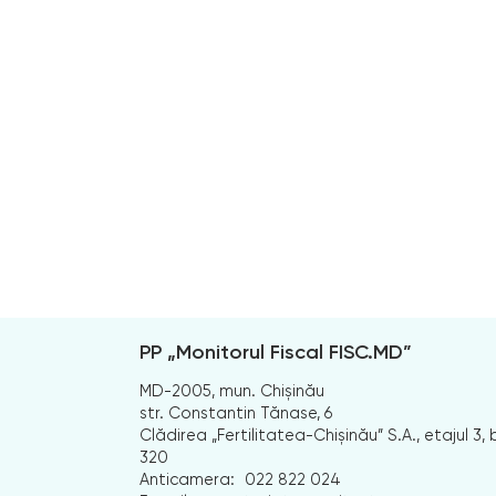
PP „Monitorul Fiscal FISC.MD”
MD-2005, mun. Chișinău
str. Constantin Tănase, 6
Clădirea „Fertilitatea-Chișinău” S.A., etajul 3, b
320
Anticamera:
022 822 024