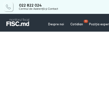
022 822 024
Centrul de Asistență și Contact
10
Despre noi
Cotidian
Poziția exper