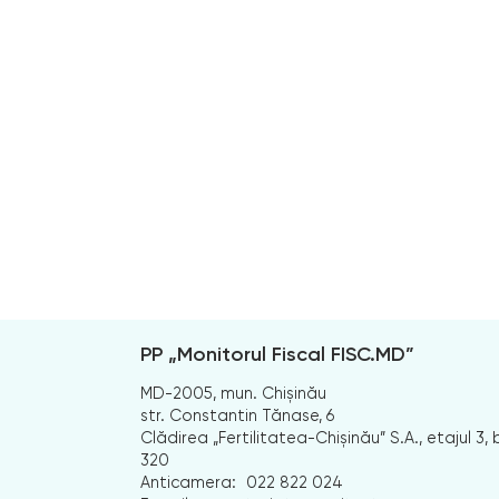
PP „Monitorul Fiscal FISC.MD”
MD-2005, mun. Chișinău
str. Constantin Tănase, 6
Clădirea „Fertilitatea-Chișinău” S.A., etajul 3, b
320
Anticamera:
022 822 024