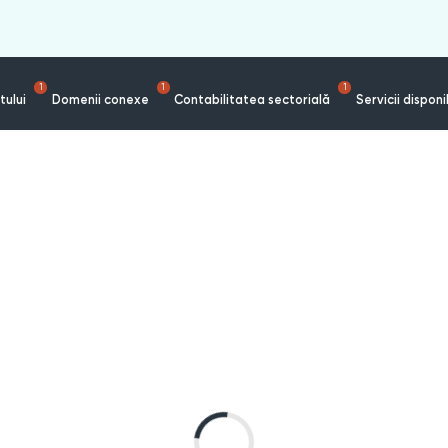
1
1
1
tului
Domenii conexe
Contabilitatea sectorială
Servicii disponi