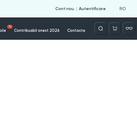
RO
Cont nou
Autentificare
Căutare
10
bile
Contribuabil onest 2026
Contacte