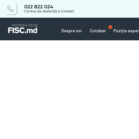
022 822 024
Centrul de Asistență și Contact
1
Despre noi
Cotidian
Poziția exper