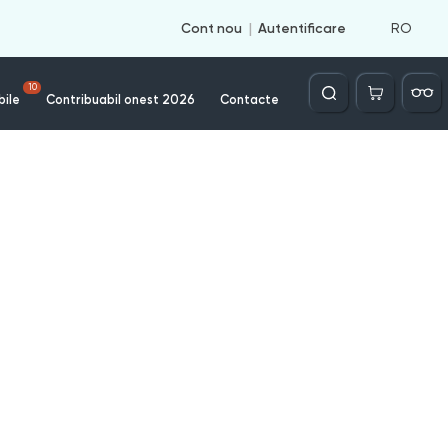
RO
Cont nou
Autentificare
Căutare
10
bile
Contribuabil onest 2026
Contacte