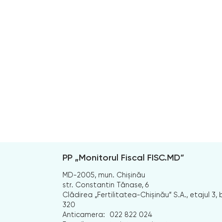
PP „Monitorul Fiscal FISC.MD”
MD-2005, mun. Chișinău
str. Constantin Tănase, 6
Clădirea „Fertilitatea-Chișinău” S.A., etajul 3, b
320
Anticamera:
022 822 024