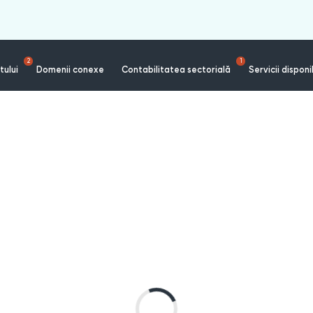
2
1
tului
Domenii conexe
Contabilitatea sectorială
Servicii disponi