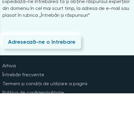
Expediază-ne întrebarea ta și obține răspunsul experților
din domeniu în cel mai scurt timp, la adresa de e-mail sau
plasat în rubrica „Întrebări și răspunsuri”
Adresează-ne o întrebare
Arhiva
Întrebări frecvente
Termeni și condiții de utilizare a paginii
Politica de confidențialitate
Instrucțiuni pentru ștergerea contului
Abonare la Newsline