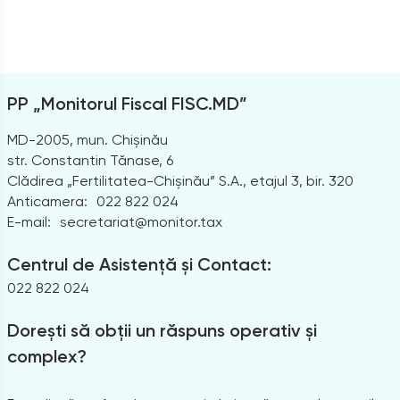
PP „Monitorul Fiscal FISC.MD”
MD-2005, mun. Chișinău
str. Constantin Tănase, 6
Clădirea „Fertilitatea-Chișinău” S.A., etajul 3, bir. 320
Anticamera:
022 822 024
E-mail:
secretariat@monitor.tax
Centrul de Asistență și Contact:
022 822 024
Dorești să obții un răspuns operativ și
complex?