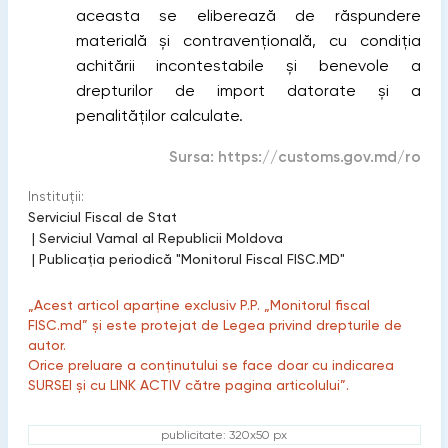
aceasta se eliberează de răspundere
materială şi contravențională, cu condiția
achitării incontestabile şi benevole a
drepturilor de import datorate şi a
penalităților calculate.
Sursa:
https://customs.gov.md/ro
Instituții:
Serviciul Fiscal de Stat
|
Serviciul Vamal al Republicii Moldova
|
Publicaţia periodică "Monitorul Fiscal FISC.MD"
„Acest articol aparține exclusiv P.P. „Monitorul fiscal
FISC.md” și este protejat de Legea privind drepturile de
autor.
Orice preluare a conținutului se face doar cu indicarea
SURSEI și cu LINK ACTIV către pagina articolului”.
publicitate: 320x50 px