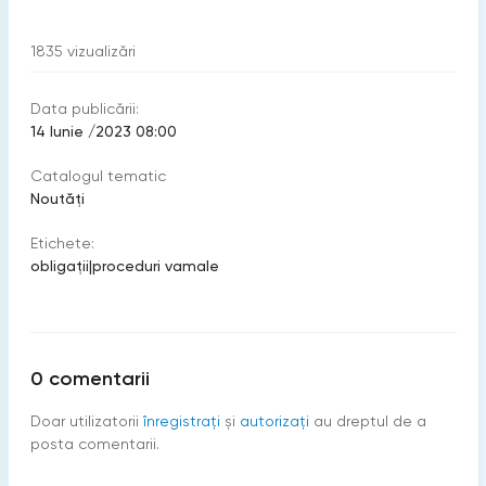
1835
vizualizări
Data publicării:
14 Iunie /2023 08:00
Catalogul tematic
Noutăți
Etichete:
obligaţii
|
proceduri vamale
0
comentarii
Doar utilizatorii
înregistraţi
şi
autorizați
au dreptul de a
posta comentarii.