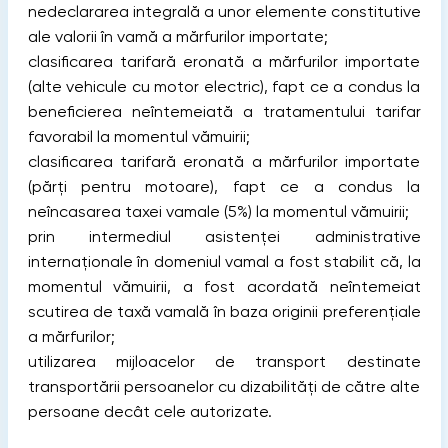
nedeclararea integrală a unor elemente constitutive
ale valorii în vamă a mărfurilor importate;
clasificarea tarifară eronată a mărfurilor importate
(alte vehicule cu motor electric), fapt ce a condus la
beneficierea neîntemeiată a tratamentului tarifar
favorabil la momentul vămuirii;
clasificarea tarifară eronată a mărfurilor importate
(părți pentru motoare), fapt ce a condus la
neîncasarea taxei vamale (5%) la momentul vămuirii;
prin intermediul asistenței administrative
internaționale în domeniul vamal a fost stabilit că, la
momentul vămuirii, a fost acordată neîntemeiat
scutirea de taxă vamală în baza originii preferențiale
a mărfurilor;
utilizarea mijloacelor de transport destinate
transportării persoanelor cu dizabilități de către alte
persoane decât cele autorizate.