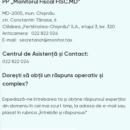
PP „Monitorul Fiscal FISC.MD”
MD-2005, mun. Chișinău
str. Constantin Tănase, 6
Clădirea „Fertilitatea-Chișinău” S.A., etajul 3, bir. 320
Anticamera:
022 822 024
E-mail:
secretariat@monitor.tax
Centrul de Asistență și Contact:
022 822 024
Dorești să obții un răspuns operativ și
complex?
Expediază-ne întrebarea ta și obține răspunsul experților
din domeniu în cel mai scurt timp, la adresa de e-mail sau
plasat în rubrica „Întrebări și răspunsuri”