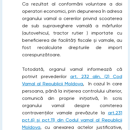
Ca rezultat al conformării voluntare a doi
operatori economici, prin depunerea în adresa
organului vamal a cererilor privind scoaterea
de sub supraveghere vamală a mărfurilor
(autovehicul, tractor rutier ) importate cu
beneficierea de facilități fiscale și vamale, au
fost recalculate drepturile de import
corespunzătoare.
Totodată, organul vamal informează că
potrivit prevederilor
art. 232 alin. (2) Cod
Vamal al Republicii Moldova
, în cazul în care
persoana, până la inițierea controlului ulterior,
comunică din proprie inițiativă, în scris
organului vamal despre comiterea
contravențiilor vamale prevăzute la
art.231
pct.6) şi pct.11) din Codul vamal al Republicii
Moldova
, cu anexarea actelor justificative,