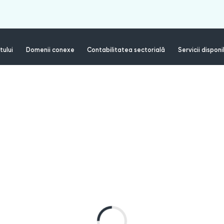
tului
Domenii conexe
Contabilitatea sectorială
Servicii disponi