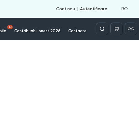
RO
Cont nou
Autentificare
Căutare
10
bile
Contribuabil onest 2026
Contacte