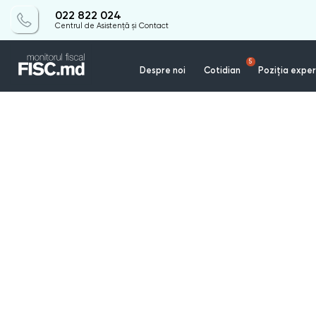
022 822 024
Centrul de Asistență și Contact
5
Despre noi
Cotidian
Poziția exper