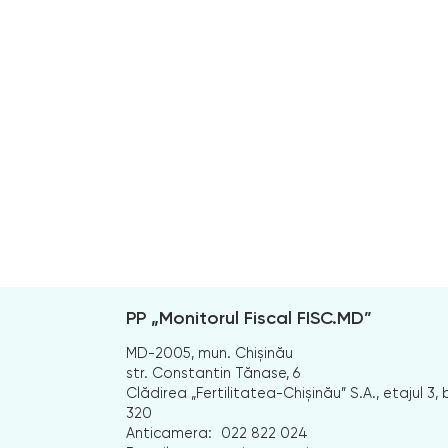
PP „Monitorul Fiscal FISC.MD”
MD-2005, mun. Chișinău
str. Constantin Tănase, 6
Clădirea „Fertilitatea-Chișinău” S.A., etajul 3, b
320
Anticamera:
022 822 024