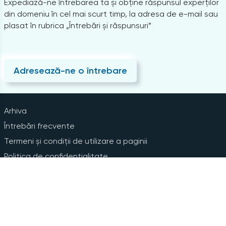
Expediază-ne întrebarea ta și obține răspunsul experților
din domeniu în cel mai scurt timp, la adresa de e-mail sau
plasat în rubrica „Întrebări și răspunsuri”
Adresează-ne o întrebare
Arhiva
Întrebări frecvente
Termeni și condiții de utilizare a paginii
Politica de confidențialitate
Instrucțiuni pentru ștergerea contului
Abonare la Newsline