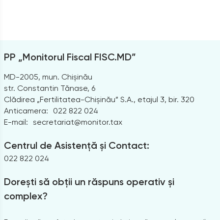
PP „Monitorul Fiscal FISC.MD”
MD-2005, mun. Chișinău
str. Constantin Tănase, 6
Clădirea „Fertilitatea-Chișinău” S.A., etajul 3, bir. 320
Anticamera:
022 822 024
E-mail:
secretariat@monitor.tax
Centrul de Asistență și Contact:
022 822 024
Dorești să obții un răspuns operativ și
complex?